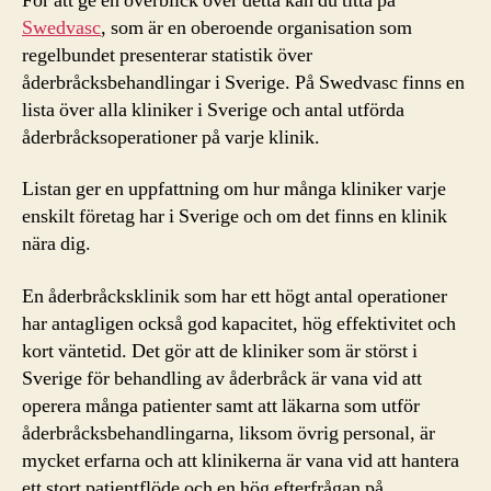
För att ge en överblick över detta kan du titta på
Swedvasc
, som är en oberoende organisation som
regelbundet presenterar statistik över
åderbråcksbehandlingar i Sverige. På Swedvasc finns en
lista över alla kliniker i Sverige och antal utförda
åderbråcksoperationer på varje klinik.
Listan ger en uppfattning om hur många kliniker varje
enskilt företag har i Sverige och om det finns en klinik
nära dig.
En åderbråcksklinik som har ett högt antal operationer
har antagligen också god kapacitet, hög effektivitet och
kort väntetid. Det gör att de kliniker som är störst i
Sverige för behandling av åderbråck är vana vid att
operera många patienter samt att läkarna som utför
åderbråcksbehandlingarna, liksom övrig personal, är
mycket erfarna och att klinikerna är vana vid att hantera
ett stort patientflöde och en hög efterfrågan på