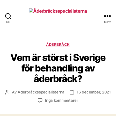
Sök
Meny
Åderbråcksspecialisterna
Kategorier
ÅDERBRÅCK
Vem är störst i Sverige
för behandling av
åderbråck?
Av
Åderbråcksspecialisterna
16 december, 2021
Inläggsförfattare
Inläggsdatum
till
Inga kommentarer
Vem
är