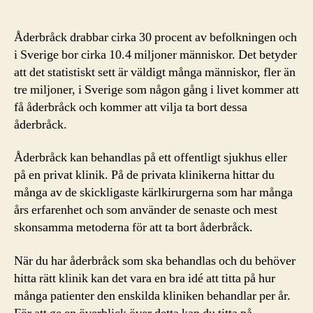
störst
i
Sverige
Åderbråck drabbar cirka 30 procent av befolkningen och
för
i Sverige bor cirka 10.4 miljoner människor. Det betyder
behandling
att det statistiskt sett är väldigt många människor, fler än
av
tre miljoner, i Sverige som någon gång i livet kommer att
åderbråck?
få åderbråck och kommer att vilja ta bort dessa
åderbråck.
Åderbråck kan behandlas på ett offentligt sjukhus eller
på en privat klinik. På de privata klinikerna hittar du
många av de skickligaste kärlkirurgerna som har många
års erfarenhet och som använder de senaste och mest
skonsamma metoderna för att ta bort åderbråck.
När du har åderbråck som ska behandlas och du behöver
hitta rätt klinik kan det vara en bra idé att titta på hur
många patienter den enskilda kliniken behandlar per år.