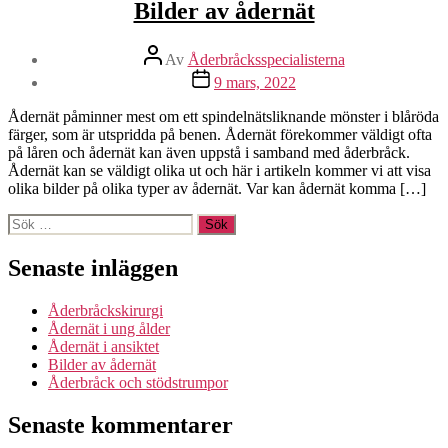
Bilder av ådernät
Inläggsförfattare
Av
Åderbråcksspecialisterna
Inläggsdatum
9 mars, 2022
Ådernät påminner mest om ett spindelnätsliknande mönster i blåröda
färger, som är utspridda på benen. Ådernät förekommer väldigt ofta
på låren och ådernät kan även uppstå i samband med åderbråck.
Ådernät kan se väldigt olika ut och här i artikeln kommer vi att visa
olika bilder på olika typer av ådernät. Var kan ådernät komma […]
Sök
efter:
Senaste inläggen
Åderbråckskirurgi
Ådernät i ung ålder
Ådernät i ansiktet
Bilder av ådernät
Åderbråck och stödstrumpor
Senaste kommentarer