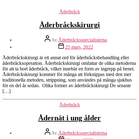
Kategorier
Åderbråck
Åderbråckskirurgi
Inläggsförfattare
Av
Åderbråcksspecialisterna
Inläggsdatum
25 mars, 2022
Åderbråckskirurgi är ett annat ord för åderbråcksbehandling eller
åderbråcksoperation. Åderbråckskirurgi omfattar de olika metoderna
för att ta bort åderbråck, vilket innebär en form av ingrepp på benet.
Åderbråckskirurgi kommer för många att förknippas med den mer
traditionella metoden, strippning, som användes på många sjukhus
för en del år sedan. Olika former av åderbråckskirurgi De senaste
[…]
Kategorier
Åderbråck
Ådernät i ung ålder
Inläggsförfattare
Av
Åderbråcksspecialisterna
Inläggsdatum