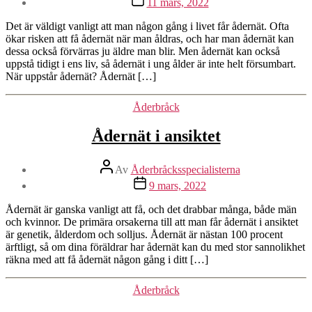
11 mars, 2022
Det är väldigt vanligt att man någon gång i livet får ådernät. Ofta
ökar risken att få ådernät när man åldras, och har man ådernät kan
dessa också förvärras ju äldre man blir. Men ådernät kan också
uppstå tidigt i ens liv, så ådernät i ung ålder är inte helt försumbart.
När uppstår ådernät? Ådernät […]
Kategorier
Åderbråck
Ådernät i ansiktet
Inläggsförfattare
Av
Åderbråcksspecialisterna
Inläggsdatum
9 mars, 2022
Ådernät är ganska vanligt att få, och det drabbar många, både män
och kvinnor. De primära orsakerna till att man får ådernät i ansiktet
är genetik, ålderdom och solljus. Ådernät är nästan 100 procent
ärftligt, så om dina föräldrar har ådernät kan du med stor sannolikhet
räkna med att få ådernät någon gång i ditt […]
Kategorier
Åderbråck