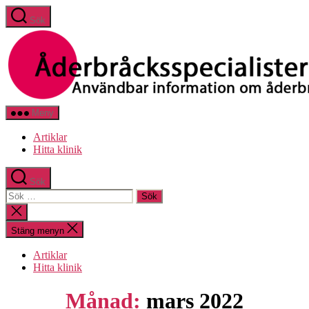
Hoppa
Sök
till
innehåll
Åderbråcksspecialisterna
Meny
Artiklar
Hitta klinik
Sök
Sök
efter:
Stäng
sökningen
Stäng menyn
Artiklar
Hitta klinik
Månad:
mars 2022