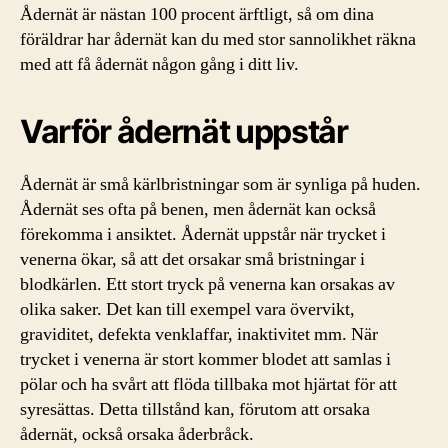
Ådernät är nästan 100 procent ärftligt, så om dina
föräldrar har ådernät kan du med stor sannolikhet räkna
med att få ådernät någon gång i ditt liv.
Varför ådernät uppstår
Ådernät är små kärlbristningar som är synliga på huden.
Ådernät ses ofta på benen, men ådernät kan också
förekomma i ansiktet. Ådernät uppstår när trycket i
venerna ökar, så att det orsakar små bristningar i
blodkärlen. Ett stort tryck på venerna kan orsakas av
olika saker. Det kan till exempel vara övervikt,
graviditet, defekta venklaffar, inaktivitet mm. När
trycket i venerna är stort kommer blodet att samlas i
pölar och ha svårt att flöda tillbaka mot hjärtat för att
syresättas. Detta tillstånd kan, förutom att orsaka
ådernät, också orsaka åderbråck.