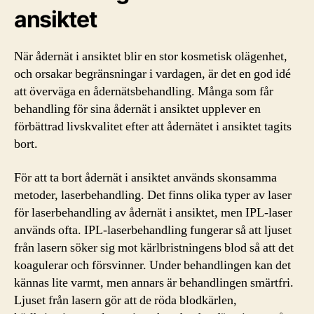
ansiktet
När ådernät i ansiktet blir en stor kosmetisk olägenhet,
och orsakar begränsningar i vardagen, är det en god idé
att överväga en ådernätsbehandling. Många som får
behandling för sina ådernät i ansiktet upplever en
förbättrad livskvalitet efter att ådernätet i ansiktet tagits
bort.
För att ta bort ådernät i ansiktet används skonsamma
metoder, laserbehandling. Det finns olika typer av laser
för laserbehandling av ådernät i ansiktet, men IPL-laser
används ofta. IPL-laserbehandling fungerar så att ljuset
från lasern söker sig mot kärlbristningens blod så att det
koagulerar och försvinner. Under behandlingen kan det
kännas lite varmt, men annars är behandlingen smärtfri.
Ljuset från lasern gör att de röda blodkärlen,