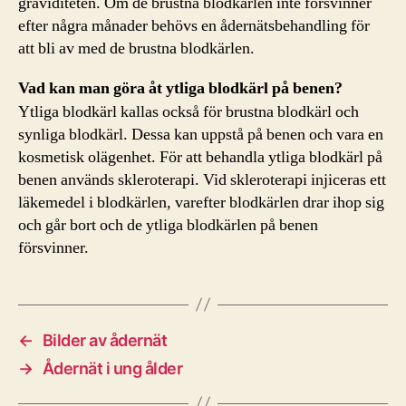
graviditeten. Om de brustna blodkärlen inte försvinner
efter några månader behövs en ådernätsbehandling för
att bli av med de brustna blodkärlen.
Vad kan man göra åt ytliga blodkärl på benen?
Ytliga blodkärl kallas också för brustna blodkärl och
synliga blodkärl. Dessa kan uppstå på benen och vara en
kosmetisk olägenhet. För att behandla ytliga blodkärl på
benen används skleroterapi. Vid skleroterapi injiceras ett
läkemedel i blodkärlen, varefter blodkärlen drar ihop sig
och går bort och de ytliga blodkärlen på benen
försvinner.
←
Bilder av ådernät
→
Ådernät i ung ålder