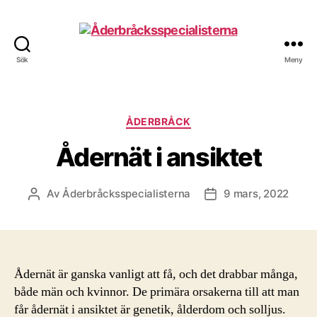
Sök
Meny
Åderbråcksspecialisterna
Kategorier
ÅDERBRÅCK
Ådernät i ansiktet
Av
Åderbråcksspecialisterna
9 mars, 2022
Inläggsförfattare
Inläggsdatum
Ådernät är ganska vanligt att få, och det drabbar många,
både män och kvinnor. De primära orsakerna till att man
får ådernät i ansiktet är genetik, ålderdom och solljus.