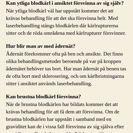
Kan ytliga blodkärl i ansiktet försvinna av sig själv?
När ytliga blodkärl väl har uppstått kommer det att
krävas behandling för att det ska försvinna helt. Med
laserbehandling stängs blodkärlen där kärlrupturerna
sitter och de röda områdena med kärlrupturer försvinner.
Hur blir man av med ådernät?
Ådernät förekommer ofta på ben och ansikte. Det finns
olika behandlingsmetoder beroende på var på kroppen
ådernätet behöver tas bort. Har man ådernät på benen tas
de ofta bort med sklerosering, och om kärlbristningarna
sitter i ansiktet används laserbehandling.
Kan brustna blodkärl försvinna?
När de brustna blodkärlen har bildats kommer det att
krävas behandling för att få dem att försvinna. Om de
brustna blodkärlen har uppstått i samband med en
graviditet kan de i vissa fall försvinna av sig själva efter