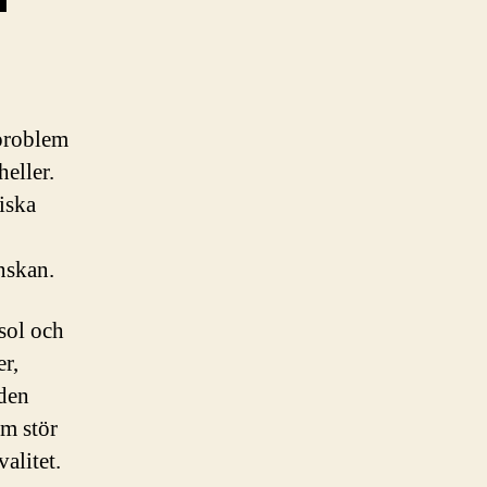
oproblem
heller.
iska
nskan.
 sol och
er,
nden
om stör
alitet.