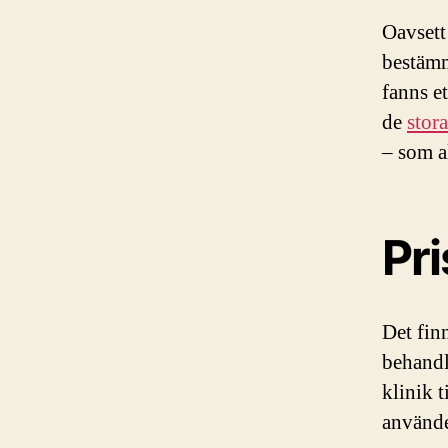
Oavsett 
bestämm
fanns et
de
stor
– som al
Pri
Det fin
behandl
klinik 
använde