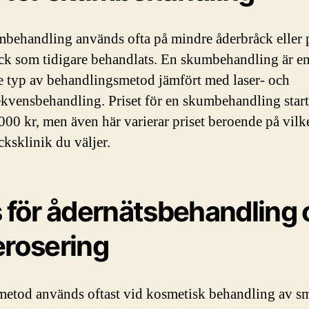
behandling används ofta på mindre åderbråck eller 
ck som tidigare behandlats. En skumbehandling är e
re typ av behandlingsmetod jämfört med laser- och
ekvensbehandling. Priset för en skumbehandling start
 000 kr, men även här varierar priset beroende på vilk
cksklinik du väljer.
s för ådernätsbehandling
erosering
etod används oftast vid kosmetisk behandling av s