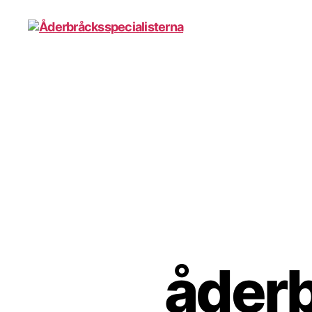
Åderbråcksspecialisterna
åder