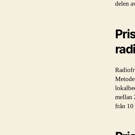
delen a
Pris
rad
Radiofr
Metoden
lokalbe
mellan 
från 10