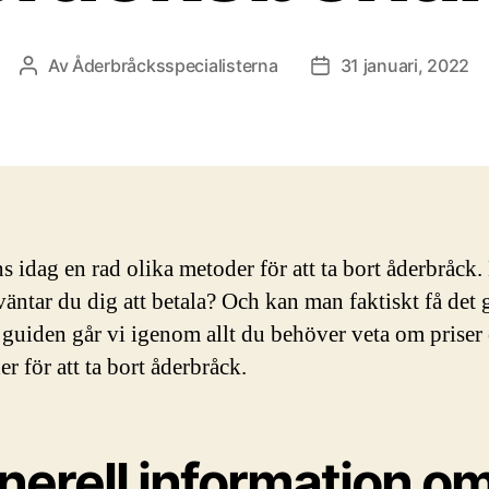
Av
Åderbråcksspecialisterna
31 januari, 2022
Inläggsförfattare
Inläggsdatum
ns idag en rad olika metoder för att ta bort åderbråck
äntar du dig att betala? Och kan man faktiskt få det g
 guiden går vi igenom allt du behöver veta om priser
r för att ta bort åderbråck.
nerell information o