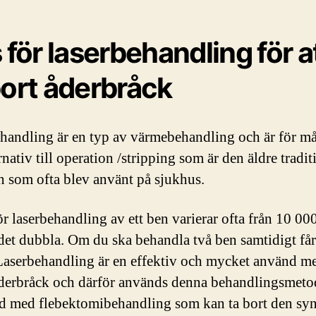
s för laserbehandling för a
bort åderbråck
handling är en typ av värmebehandling och är för må
rnativ till operation /stripping som är den äldre tradit
 som ofta blev använt på sjukhus.
ör laserbehandling av ett ben varierar ofta från 10 000 
det dubbla. Om du ska behandla två ben samtidigt får
 Laserbehandling är en effektiv och mycket använd m
åderbråck och därför används denna behandlingsmetod
 med flebektomibehandling som kan ta bort den syn