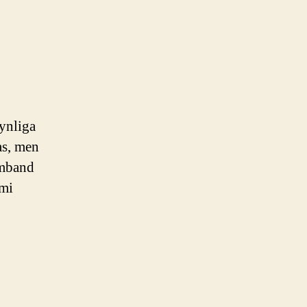
ynliga
as, men
amband
omi