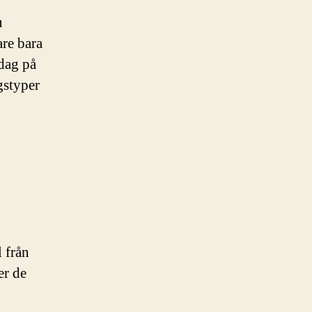
u
are bara
idag på
gstyper
 från
er de