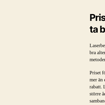
Pri
ta 
Laserbe
bra alte
metoden
Priset f
mer än 
rabatt.
större 
samband