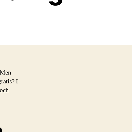
. Men
ratis? I
 och
m