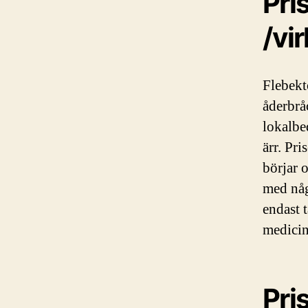
Pri
/vi
Flebekt
åderbrå
lokalbe
ärr. Pr
börjar 
med någ
endast 
medicin
Pri