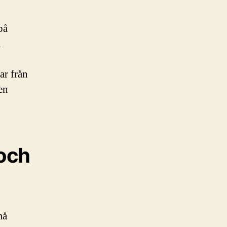
på
n
ar från
en
 och
må