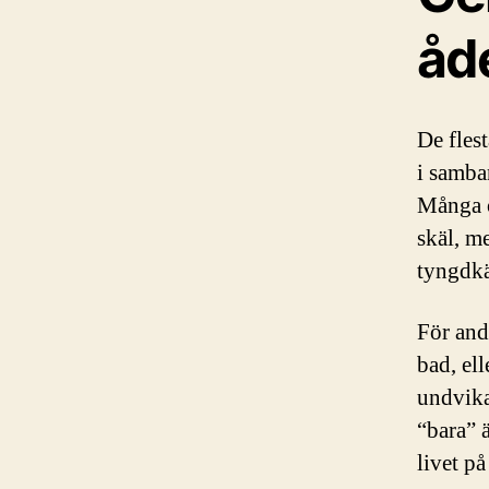
åd
De fles
i samban
Många ö
skäl, m
tyngdkä
För and
bad, el
undvika
“bara” 
livet på