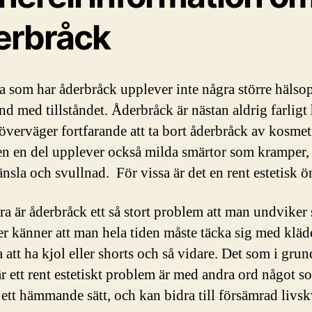
erbråck
ta som har åderbråck upplever inte några större häls
d med tillståndet. Åderbråck är nästan aldrig farligt 
verväger fortfarande att ta bort åderbråck av kosmet
en en del upplever också milda smärtor som kramper,
nsla och svullnad. För vissa är det en rent estetisk ö
ra är åderbråck ett så stort problem att man undviker
ler känner att man hela tiden måste täcka sig med kläd
 att ha kjol eller shorts och så vidare. Det som i gru
är ett rent estetiskt problem är med andra ord något s
 ett hämmande sätt, och kan bidra till försämrad livskv