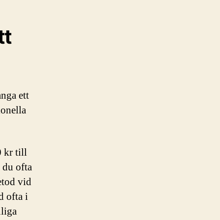
tt
nga ett
ionella
kr till
 du ofta
etod vid
 ofta i
liga