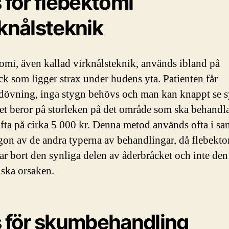
s för flebektomi
rknålsteknik
omi, även kallad virknålsteknik, används ibland på
ck som ligger strax under hudens yta. Patienten får
dövning, inga stygn behövs och man kan knappt se s
iset beror på storleken på det område som ska behandl
ofta på cirka 5 000 kr. Denna metod används ofta i s
on av de andra typerna av behandlingar, då flebekt
tar bort den synliga delen av åderbråcket och inte den
ska orsaken.
s för skumbehandling