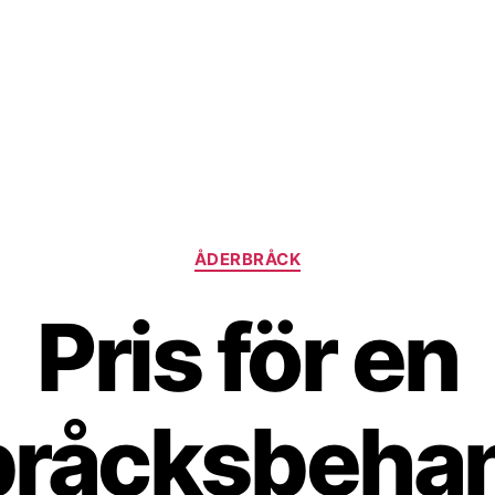
Kategorier
ÅDERBRÅCK
Pris för en
bråcksbehan