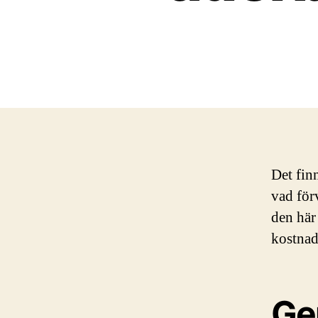
Det fin
vad förv
den här
kostnade
Ge