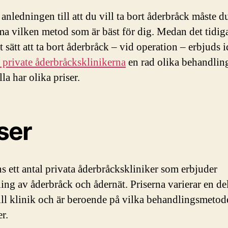
anledningen till att du vill ta bort åderbråck måste d
a vilken metod som är bäst för dig. Medan det tidig
t sätt att ta bort åderbråck – vid operation – erbjuds 
a private åderbråcksklinikerna
en rad olika behandlin
la har olika priser.
ser
ns ett antal privata åderbråckskliniker som erbjuder
ing av åderbråck och ådernät. Priserna varierar en del
till klinik och är beroende på vilka behandlingsmetod
r.