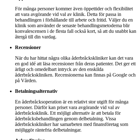
För många personer kommer även öppettider och flexibilitet
att vara avgörande vid val av klinik. Detta för passa in
behandlingen i förhållande till arbete och fritid. Väljer du en
klinik som använder de senaste behandlingsmetoderna blir
konvalescensen i de flesta fall också kort, så att du snabbt kan
återgå till din vardag.
Recensioner
När du har hittat några olika åderbråckskliniker kan det vara
en god idé att läsa recensioner från deras patienter. Det ger ett
ärligt och omedelbart intryck av den enskilda
åderbråckskliniken. Recensionerna kan finnas på Google och
på Vården.
Betalningsalternativ
En åderbråcksoperation är en relativt stor utgift för många
personer. Därför kan priset vara avgörande vid val av
åderbråcksklinik. Ett möjligt alternativ är att betala för
åderbråcksbehandlingen genom delbetalning. Vissa
åderbråckskliniker har samarbeten med finansföretag som
möjliggör räntefria delbetalningar.