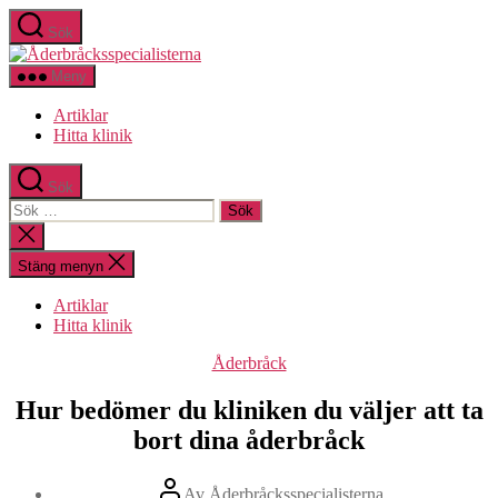
Hoppa
Sök
till
Åderbråcksspecialisterna
innehåll
Meny
Artiklar
Hitta klinik
Sök
Sök
efter:
Stäng
sökningen
Stäng menyn
Artiklar
Hitta klinik
Kategorier
Åderbråck
Hur bedömer du kliniken du väljer att ta
bort dina åderbråck
Inläggsförfattare
Av
Åderbråcksspecialisterna