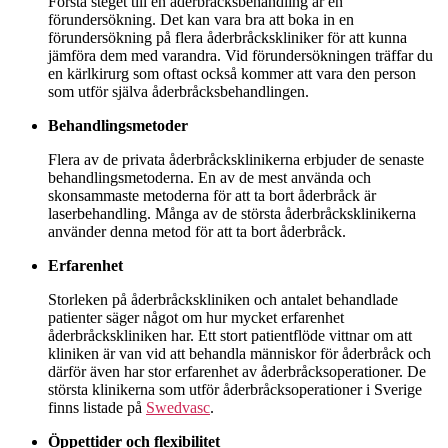
Första steget till en åderbråcksbehandling är en
förundersökning. Det kan vara bra att boka in en
förundersökning på flera åderbråckskliniker för att kunna
jämföra dem med varandra. Vid förundersökningen träffar du
en kärlkirurg som oftast också kommer att vara den person
som utför själva åderbråcksbehandlingen.
Behandlingsmetoder
Flera av de privata åderbråcksklinikerna erbjuder de senaste
behandlingsmetoderna. En av de mest använda och
skonsammaste metoderna för att ta bort åderbråck är
laserbehandling. Många av de största åderbråcksklinikerna
använder denna metod för att ta bort åderbråck.
Erfarenhet
Storleken på åderbråckskliniken och antalet behandlade
patienter säger något om hur mycket erfarenhet
åderbråckskliniken har. Ett stort patientflöde vittnar om att
kliniken är van vid att behandla människor för åderbråck och
därför även har stor erfarenhet av åderbråcksoperationer. De
största klinikerna som utför åderbråcksoperationer i Sverige
finns listade på
Swedvasc
.
Öppettider och flexibilitet