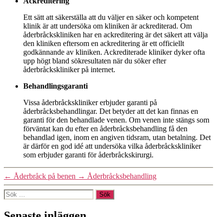
Ackreditering
Ett sätt att säkerställa att du väljer en säker och kompetent
klinik är att undersöka om kliniken är ackrediterad. Om
åderbråckskliniken har en ackreditering är det säkert att välja
den kliniken eftersom en ackreditering är ett officiellt
godkännande av kliniken. Ackrediterade kliniker dyker ofta
upp högt bland sökresultaten när du söker efter
åderbråckskliniker på internet.
Behandlingsgaranti
Vissa åderbråckskliniker erbjuder garanti på
åderbråcksbehandlingar. Det betyder att det kan finnas en
garanti för den behandlade venen. Om venen inte stängs som
förväntat kan du efter en åderbråcksbehandling få den
behandlad igen, inom en angiven tidsram, utan betalning. Det
är därför en god idé att undersöka vilka åderbråckskliniker
som erbjuder garanti för åderbråckskirurgi.
←
Åderbråck på benen
→
Åderbråcksbehandling
Sök
efter:
Senaste inläggen