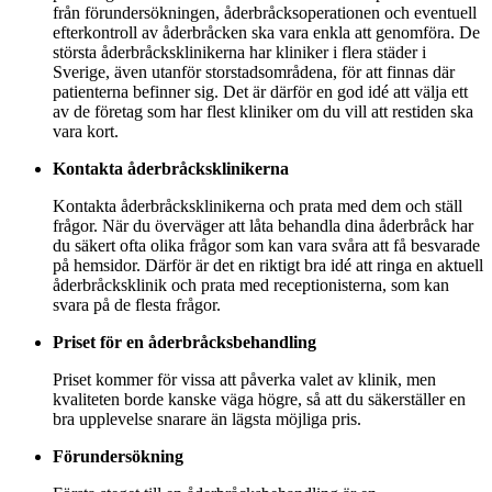
från förundersökningen, åderbråcksoperationen och eventuell
efterkontroll av åderbråcken ska vara enkla att genomföra. De
största åderbråcksklinikerna har kliniker i flera städer i
Sverige, även utanför storstadsområdena, för att finnas där
patienterna befinner sig. Det är därför en god idé att välja ett
av de företag som har flest kliniker om du vill att restiden ska
vara kort.
Kontakta åderbråcksklinikerna
Kontakta åderbråcksklinikerna och prata med dem och ställ
frågor. När du överväger att låta behandla dina åderbråck har
du säkert ofta olika frågor som kan vara svåra att få besvarade
på hemsidor. Därför är det en riktigt bra idé att ringa en aktuell
åderbråcksklinik och prata med receptionisterna, som kan
svara på de flesta frågor.
Priset för en åderbråcksbehandling
Priset kommer för vissa att påverka valet av klinik, men
kvaliteten borde kanske väga högre, så att du säkerställer en
bra upplevelse snarare än lägsta möjliga pris.
Förundersökning