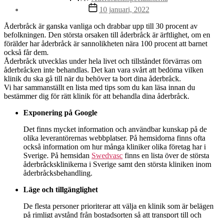
Inläggsdatum
10 januari, 2022
Åderbråck är ganska vanliga och drabbar upp till 30 procent av
befolkningen. Den största orsaken till åderbråck är ärftlighet, om en
förälder har åderbråck är sannolikheten nära 100 procent att barnet
också får dem.
Åderbråck utvecklas under hela livet och tillståndet förvärras om
åderbråcken inte behandlas. Det kan vara svårt att bedöma vilken
klinik du ska gå till när du behöver ta bort dina åderbråck.
Vi har sammanställt en lista med tips som du kan läsa innan du
bestämmer dig för rätt klinik för att behandla dina åderbråck.
Exponering på Google
Det finns mycket information och användbar kunskap på de
olika leverantörernas webbplatser. På hemsidorna finns ofta
också information om hur många kliniker olika företag har i
Sverige. På hemsidan
Swedvasc
finns en lista över de största
åderbråcksklinikerna i Sverige samt den största kliniken inom
åderbråcksbehandling.
Läge och tillgänglighet
De flesta personer prioriterar att välja en klinik som är belägen
på rimligt avstånd från bostadsorten så att transport till och