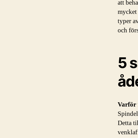
att beh
mycket 
typer a
och för
5 
åd
Varför
Spindeln
Detta ti
venklaf