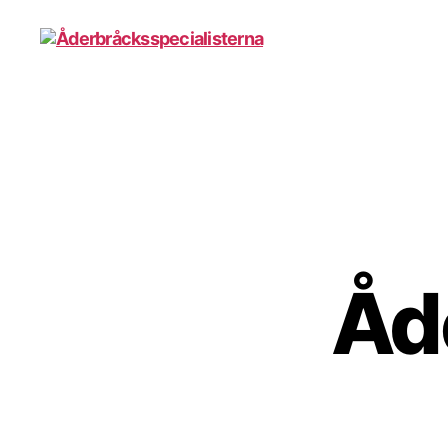
Åderbråcksspecialisterna
Åd