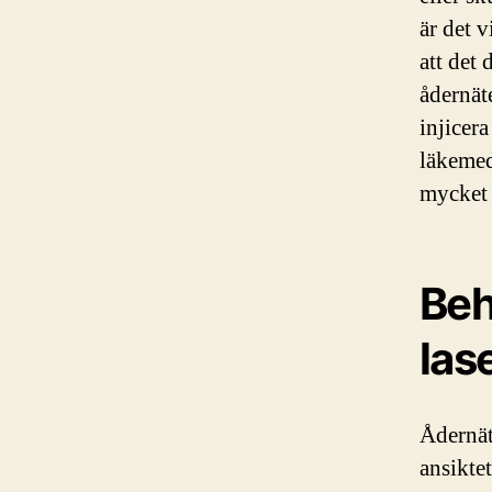
är det v
att det 
ådernät
injicera
läkemed
mycket 
Beh
las
Ådernät
ansikte