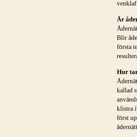
venklaf
Är åder
Ådernät
Blir åde
första 
resulter
Hur ta
Ådernät
kallad 
används 
klistra
först u
ådernätt