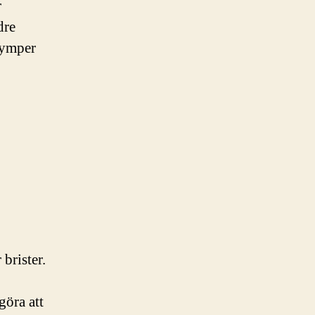
r
dre
krymper
brister.
göra att