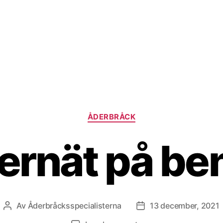
Kategorier
ÅDERBRÅCK
ernät på be
Av
Åderbråcksspecialisterna
13 december, 2021
Inläggsförfattare
Inläggsdatum