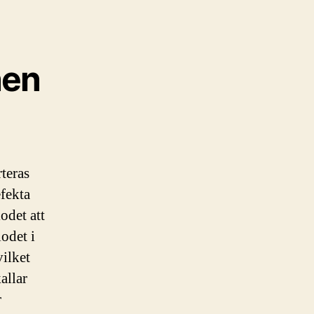
nen
rteras
efekta
odet att
lodet i
vilket
allar
r