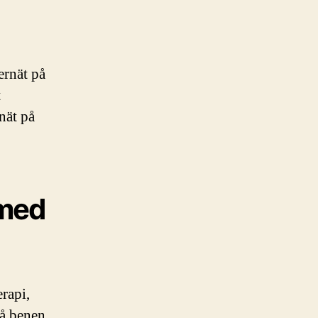
ernät på
t
nät på
 med
rapi,
på benen