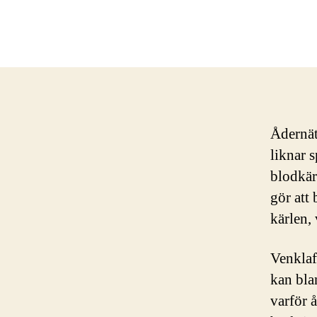
Ådernät
liknar 
blodkärl
gör att 
kärlen, 
Venklaf
kan bla
varför 