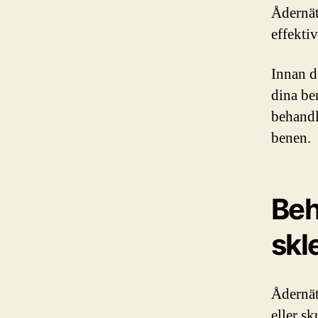
Ådernät
effekti
Innan d
dina ben
behandl
benen.
Beh
skl
Ådernät
eller s