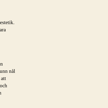
estetik.
ara
en
tunn nål
 att
 och
h