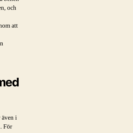
en, och
nom att
en
 med
 även i
. För