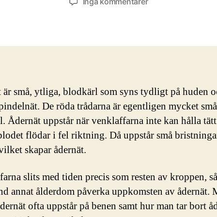
till
Inga kommentarer
Ådernät
på
benen
 är små, ytliga, blodkärl som syns tydligt på huden 
spindelnät. De röda trådarna är egentligen mycket sm
. Ådernät uppstår när venklaffarna inte kan hålla tätt
blodet flödar i fel riktning. Då uppstår små bristninga
vilket skapar ådernät.
farna slits med tiden precis som resten av kroppen, så
nd annat ålderdom påverka uppkomsten av ådernät.
ådernät ofta uppstår på benen samt hur man tar bort å