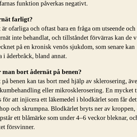
farnas funktion påverkas negativt.
nät farligt?
 är ofarliga och oftast bara en fråga om utseende och 
rnät inte behandlat, och tillståndet förvärras kan de v
tecknet på en kronisk venös sjukdom, som senare kan
a i åderbråck, bland annat.
r man bort ådernät på benen?
 på benen kan tas bort med hjälp av sklerosering, äv
skumbehandling eller mikrosklerosering. En mycket 
för att injicera ett läkemedel i blodkärlet som får det
 ihop och skrumpna. Blodkärlet bryts ner av kroppen,
ppstår ett blåmärke som under 4–6 veckor bleknar, oc
et försvinner.