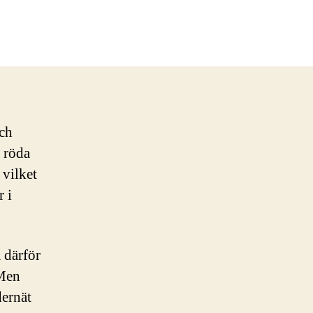
och
å röda
 vilket
r i
 därför
 Men
dernät