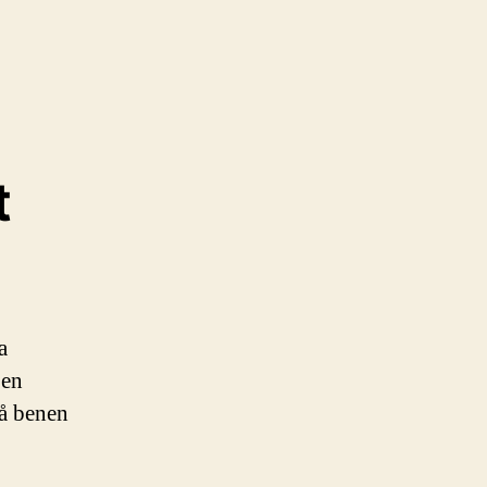
t
a
 en
på benen