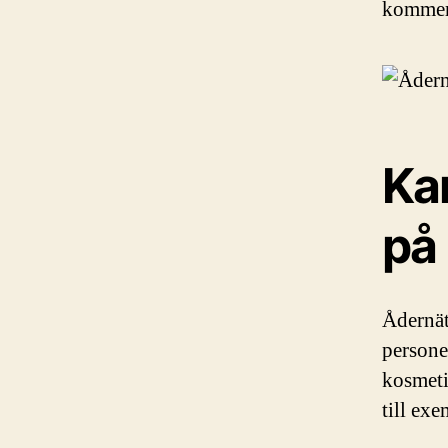
kommer 
Ka
på
Ådernät
persone
kosmeti
till exe