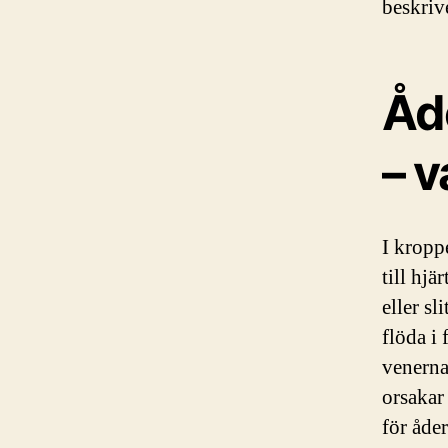
beskrive
Åd
– v
I kroppe
till hjä
eller s
flöda i 
venerna
orsakar 
för åder