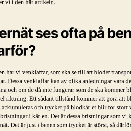
r vi i den här artikeln.
ernät ses ofta på be
arför?
n har vi venklaffar, som ska se till att blodet transpo
rtat. Dessa venklaffar kan av olika anledningar vara d
litna och om de då inte fungerar som de ska kommer bl
fel riktning. Ett sådant tillstånd kommer att göra att b
 ackumuleras och trycket på blodkärlet blir för stort 
bristningar i kärlen. Det är dessa bristningar som vi k
nät. Det är just i benen som trycket är störst, så därfö