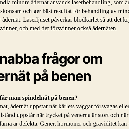
andla mindre ådernät används laserbehandling, som ä
skonsam och ger bäst resultat för behandling av min
v ådernät. Laserljuset påverkar blodkärlet så att det 
svinner, och med det försvinner också ådernäten.
snabba frågor om
ernät på benen
 får man spindelnät på benen?
ät, ådernät uppstår när kärlets väggar försvagas eller 
llstånd uppstår när trycket på venerna är stort och när
farna är defekta. Gener, hormoner och graviditet kan 